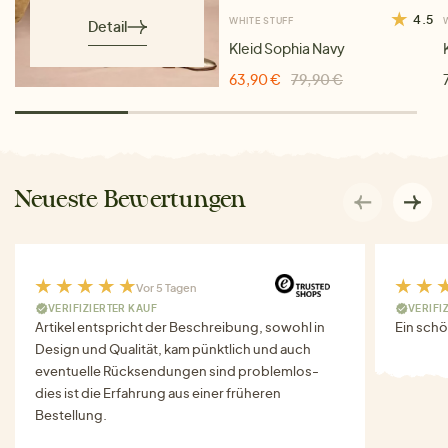
4.5
WHITE STUFF
Detail
Kleid Sophia Navy
63,90 €
79,90 €
Neueste Bewertungen
Vor 5 Tagen
VERIFIZIERTER KAUF
VERIFI
Artikel entspricht der Beschreibung, sowohl in
Ein schö
Design und Qualität, kam pünktlich und auch
eventuelle Rücksendungen sind problemlos-
dies ist die Erfahrung aus einer früheren
Bestellung.