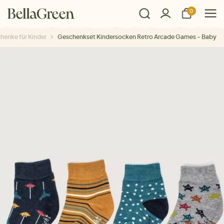
0
henke für Kinder
Geschenkset Kindersocken Retro Arcade Games - Baby