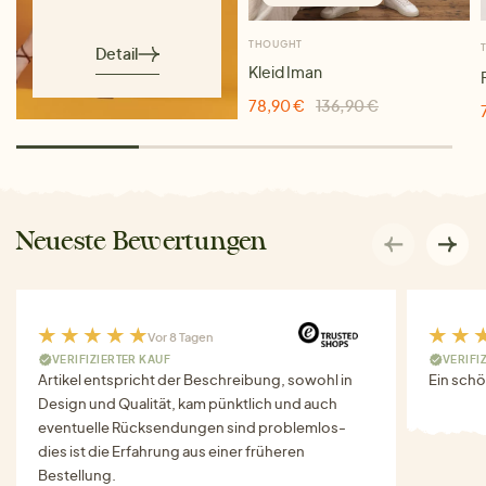
THOUGHT
Detail
Kleid Iman
78,90 €
136,90 €
Neueste Bewertungen
Vor 8 Tagen
VERIFIZIERTER KAUF
VERIFI
Artikel entspricht der Beschreibung, sowohl in
Ein schö
Design und Qualität, kam pünktlich und auch
eventuelle Rücksendungen sind problemlos-
dies ist die Erfahrung aus einer früheren
Bestellung.