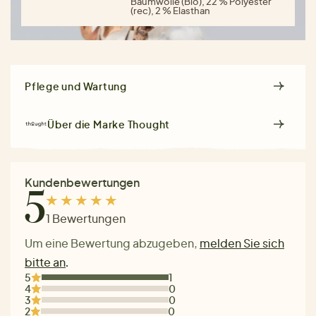
Baumwolle (Bio), 22 % Polyester
(rec), 2 % Elasthan
Pflege und Wartung
Über die Marke
Thought
Kundenbewertungen
5
1 Bewertungen
Um eine Bewertung abzugeben,
melden Sie sich
bitte an
.
5
1
4
0
3
0
2
0