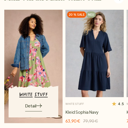
20 % SALE
NEU
4.5
WHITE STUFF
Detail
Kleid Sophia Navy
63,90 €
79,90 €