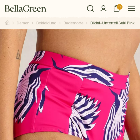
0
Damen
Bekleidung
Bademode
Bikini-Unterteil Suki Pink