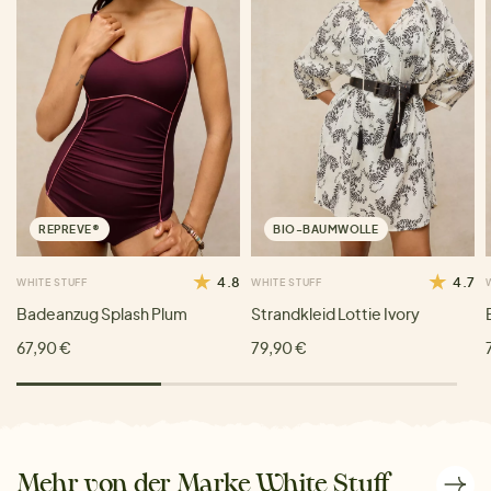
REPREVE®
BIO-BAUMWOLLE
4.8
4.7
WHITE STUFF
WHITE STUFF
Badeanzug Splash Plum
Strandkleid Lottie Ivory
67,90 €
79,90 €
Mehr von der Marke White Stuff