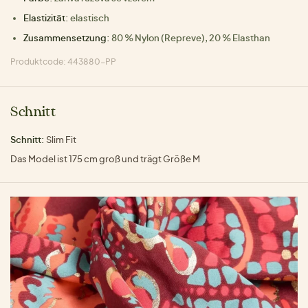
Elastizität:
elastisch
Zusammensetzung:
80 % Nylon (Repreve), 20 % Elasthan
Produktcode: 443880-PP
Schnitt
Schnitt:
Slim Fit
Das Model ist 175 cm groß und trägt Größe M