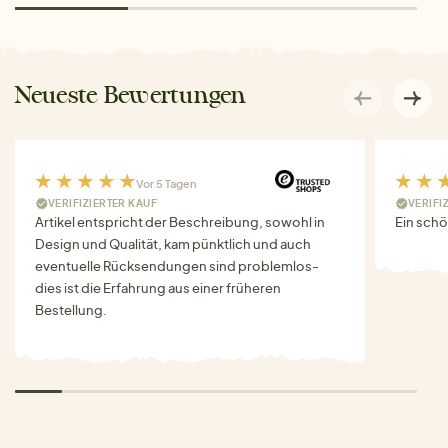
Neueste Bewertungen
Vor 5 Tagen
VERIFIZIERTER KAUF
VERIFI
Artikel entspricht der Beschreibung, sowohl in
Ein schö
Design und Qualität, kam pünktlich und auch
eventuelle Rücksendungen sind problemlos-
dies ist die Erfahrung aus einer früheren
Bestellung.