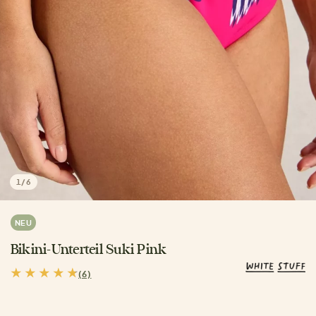
1
/
6
NEU
Bikini-Unterteil Suki Pink
(6)