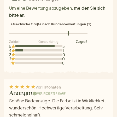
Um eine Bewertung abzugeben,
melden Sie sich
bitte an
.
Tatsächliche Größe nach Kundenbewertungen (2):
Zu klein
Genau richtig
Zu groß
5
5
4
1
3
0
2
0
1
0
Vor 11 Monaten
Anonym
VERIFIZIERTER KAUF
Schöne Badeanzüge. Die Farbe ist in Wirklichkeit
wunderschön. Hochwertige Verarbeitung. Sehr
schmeichelhaft.