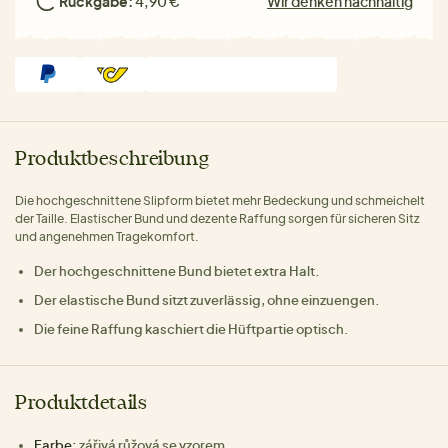
Rückgabe:
4,90 €
Wir denken nachhaltig
Produktbeschreibung
Die hochgeschnittene Slipform bietet mehr Bedeckung und schmeichelt
der Taille. Elastischer Bund und dezente Raffung sorgen für sicheren Sitz
und angenehmen Tragekomfort.
Der hochgeschnittene Bund bietet extra Halt.
Der elastische Bund sitzt zuverlässig, ohne einzuengen.
Die feine Raffung kaschiert die Hüftpartie optisch.
Produktdetails
Farbe:
zářivá růžová se vzorem